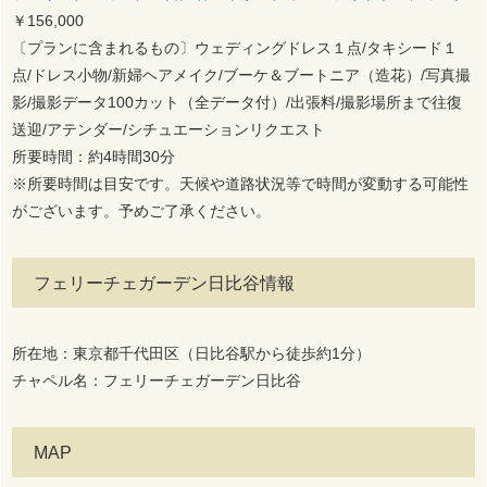
￥156,000
〔プランに含まれるもの〕ウェディングドレス１点/タキシード１
点/ドレス小物/新婦ヘアメイク/ブーケ＆ブートニア（造花）/写真撮
影/撮影データ100カット（全データ付）/出張料/撮影場所まで往復
送迎/アテンダー/シチュエーションリクエスト
所要時間：約4時間30分
※所要時間は目安です。天候や道路状況等で時間が変動する可能性
がございます。予めご了承ください。
フェリーチェガーデン日比谷情報
所在地：東京都千代田区（日比谷駅から徒歩約1分）
チャペル名：フェリーチェガーデン日比谷
MAP