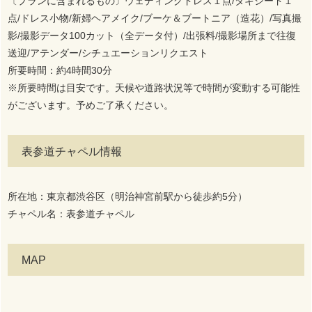
〔プランに含まれるもの〕ウェディングドレス１点/タキシード１
点/ドレス小物/新婦ヘアメイク/ブーケ＆ブートニア（造花）/写真撮
影/撮影データ100カット（全データ付）/出張料/撮影場所まで往復
送迎/アテンダー/シチュエーションリクエスト
所要時間：約4時間30分
※所要時間は目安です。天候や道路状況等で時間が変動する可能性
がございます。予めご了承ください。
表参道チャペル情報
所在地：東京都渋谷区（明治神宮前駅から徒歩約5分）
チャペル名：表参道チャペル
MAP