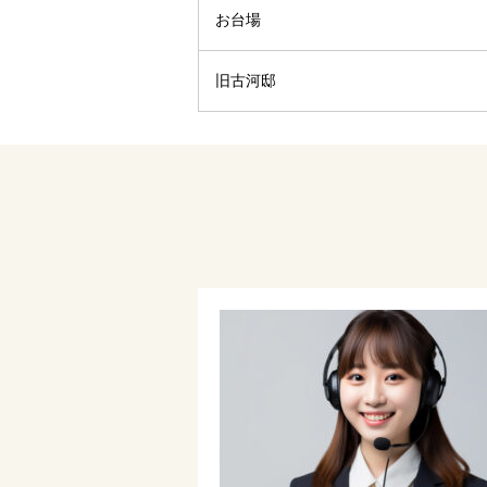
お台場
旧古河邸